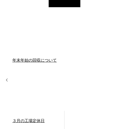
事
年末年始の回収について
３月の工場定休日