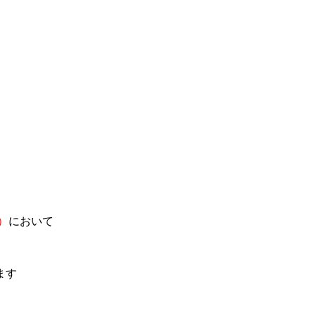
定）
において
ます