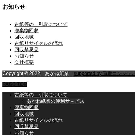
お知らせ
古紙等の 引取について
廃棄物回収
回収地域
古紙リサイクルの流れ
回収禁忌品
お知らせ
会社概要
Copyright © 2022 あかね紙業
supported by 買取コンシェ
PAGE TOP
古紙等の 引取について
あかね紙業の便利サ－ビス
廃棄物回収
回収地域
古紙リサイクルの流れ
回収禁忌品
お知らせ