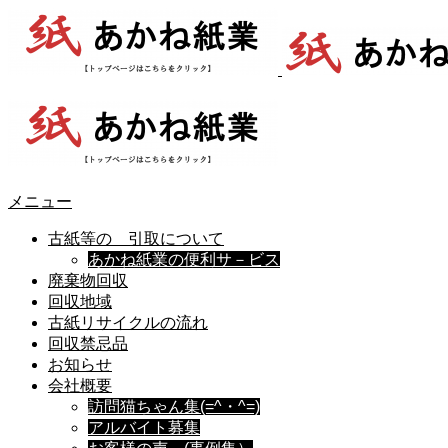
メニュー
古紙等の 引取について
あかね紙業の便利サ－ビス
廃棄物回収
回収地域
古紙リサイクルの流れ
回収禁忌品
お知らせ
会社概要
訪問猫ちゃん集(=^・^=)
アルバイト募集