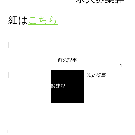
細
は
こちら
前の記事
次の記事
関連記
事